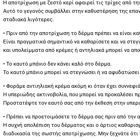
Η αποτρίχωση με ζεστό κερί αφαιρεί τις τρίχες από τη
Αυτό το γεγονός συμβάλλει στην καθυστέρηση της επαν
σταδιακά λιγότερες.
• Πριν από την αποτρίχωση το δέρμα πρέπει να είναι κα
Είναι πραγματικά σημαντικό να καθαρίσετε και να στε
και υπολείμματα από κρέμες ή αντηλιακά μπορεί να απ
• Το καυτό μπάνιο δεν κάνει καλό στο δέρμα.
Το καυτό μπάνιο μπορεί να στεγνώσει ή να αφυδατώσει 
• Φοράμε αντιηλιακή κρέμα ακόμη κι όταν έχει συννεφιά
Η υπεριώδης ακτινοβολία, που μπορεί να προκαλέσει π
Προστατέψτε τον εαυτό σας από την έκθεση στην υπερ
• Πρέπει να προετοιμάσετε το δέρμα σας πριν από την
Η συχνή απολέπιση του δέρματος και ο άρτιος καθαρισ
διαδικασία της σωστής αποτρίχωσης. Μην ξεχνάτε ότι τ