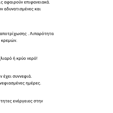
ις αφαιρούν επιφανειακά.
υν αδυνατισμένες και
α αποτρίχωσης . Λιπαρότητα
ν κρεμών.
λιαρό ή κρύο νερό!
 έχει συννεφιά.
νεφιασμένες ημέρες.
ίτητες ενέργειες στην