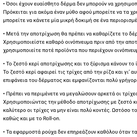
• Όσοι έχουν ευαίσθητο δέρμα δεν μπορούν να χρησιμοποι
Πρόκειται για ακόμα έναν μύθο αφού μπορείτε να τα χρ
μπορείτε να κάνετε μία μικρή δοκιμή σε ένα περιορισμ
• Μετά την αποτρίχωση θα πρέπει να καθαρίζετε το δέ
Χρησιμοποιείστε καθαρό οινόπνευμα πριν από την αποτ
χρησιμοποιείτε ποτέ προϊόντα που περιέχουν οινόπνευ
• Το ζεστό κερί αποτρίχωσης και το ξύρισμα κάνουν το 
Το ζεστό κερί αφαιρεί τις τρίχες από την ρίζα και γι’
επιφάνεια του δέρματος και εμφανίζονται πολύ γρήγορα
• Πρέπει να περιμένετε να μεγαλώσουν αρκετά οι τρίχες
Χρησιμοποιώντας την μέθοδο αποτρίχωσης με ζεστό κερ
καλύτερο οι τρίχες να μην είναι πολύ κοντές. Ωστόσο το
καθώς και με το Roll-on.
• Τα εφαρμοστά ρούχα δεν επηρεάζουν καθόλου όταν τ