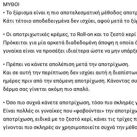
ΜΥΘΟΙ
• Το ξύρισμα είναι η πιο αποτελεσματική μέθοδος αποτ
Κάτι τέτοιο αποδεδειγμένα δεν ισχύει, αφού μετά το ξ
• Οι αποτριχωτικές κρέμες, το Roll-on και το ζεστό κερί
Πρόκειται για μία αρκετά διαδεδομένη άποψη η οποία ό
γυναίκα είναι να προσέξει ιδιαίτερα ώστε να μην υπάρ
• Πρέπει να κάνετε απολέπιση μετά την αποτρίχωση.
Και σε αυτή την περίπτωση δεν ισχύει αυτή η διαπίστω
ημέρες πριν από την επόμενη αποτρίχωση. Κάνοντας συ
δέρμα σας γίνεται ακόμη πιο απαλό.
• Όσο πιο συχνά κάνετε αποτρίχωση, τόσο πιο σκληρές γ
Είναι πολλές οι γυναίκες που «φοβούνται» την αποτρί
αποτρίχωση, ειδικά με το ζεστό κερί, κάνει τις τρίχες 
γίνονται πιο σκληρές αν χρησιμοποιείτε συχνά την μέθ