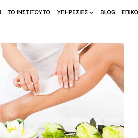
Η
ΤΟ ΙΝΣΤΙΤΟΥΤΟ
ΥΠΗΡΕΣΙΕΣ
BLOG
ΕΠΙΚ